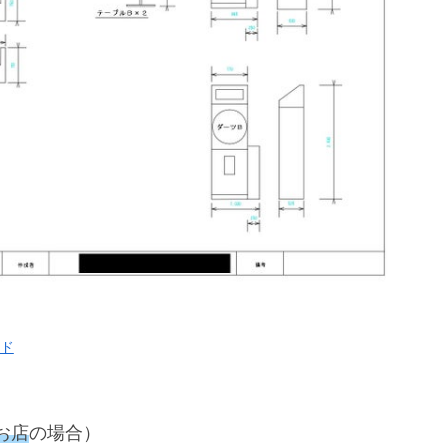
ド
お店
の場合）