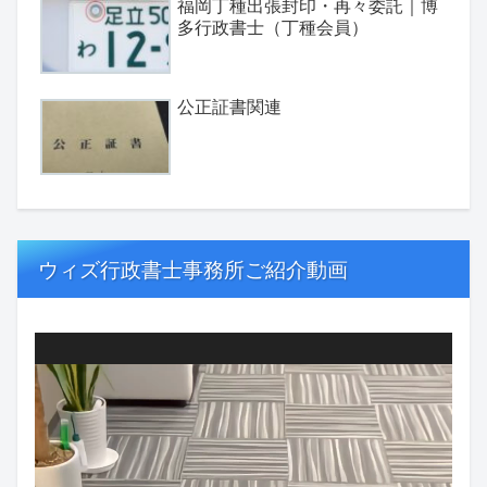
福岡丁種出張封印・再々委託｜博
多行政書士（丁種会員）
公正証書関連
ウィズ行政書士事務所ご紹介動画
動
画
プ
レ
ー