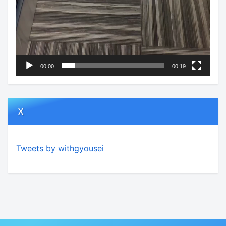
00:00
00:19
X
Tweets by withgyousei