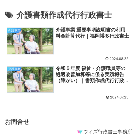
介護書類作成代行行政書士
介護事業 重要事項説明書の利用
介護事業
料金計算代行｜福岡博多行政書士
2024.08.22
令和５年度 福祉・介護職員等の
介護事業
処遇改善加算等に係る実績報告
（障がい）｜書類作成代行行政書
士
2024.07.25
お問合せ
ウィズ行政書士事務所