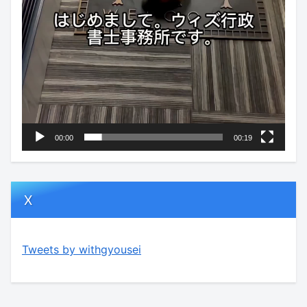
00:00
00:19
X
Tweets by withgyousei