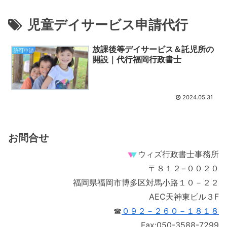
児童デイサービス申請代行
放課後等デイサービス＆託児所の
許可申請
開設｜代行福岡行政書士
2024.05.31
お問合せ
ウィズ行政書士事務所
〒８１２−００２０
福岡県福岡市博多区対馬小路１０－２２
AEC天神東ビル３F
☎
０９２－２６０－１８１８
Fax:050-3588-7299