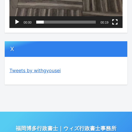
00:00
00:19
X
Tweets by withgyousei
福岡博多行政書士｜ウィズ行政書士事務所