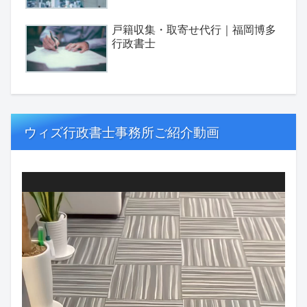
戸籍収集・取寄せ代行｜福岡博多
行政書士
ウィズ行政書士事務所ご紹介動画
動
画
プ
レ
ー
ヤ
ー