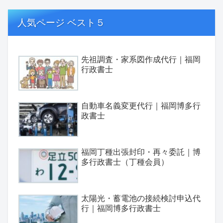
人気ページ ベスト５
先祖調査・家系図作成代行｜福岡
行政書士
自動車名義変更代行｜福岡博多行
政書士
福岡丁種出張封印・再々委託｜博
多行政書士（丁種会員）
太陽光・蓄電池の接続検討申込代
行｜福岡博多行政書士