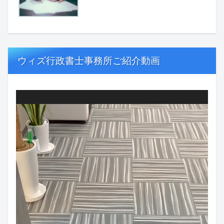
ウィズ行政書士事務所ご紹介動画
動
画
プ
レ
ー
ヤ
ー