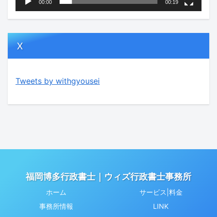
00:00
00:19
X
Tweets by withgyousei
福岡博多行政書士｜ウィズ行政書士事務所
ホーム
サービス|料金
事務所情報
LINK