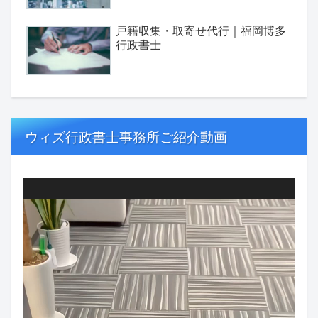
戸籍収集・取寄せ代行｜福岡博多
行政書士
ウィズ行政書士事務所ご紹介動画
動
画
プ
レ
ー
ヤ
ー