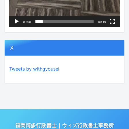
00:00
00:19
X
Tweets by withgyousei
福岡博多行政書士｜ウィズ行政書士事務所