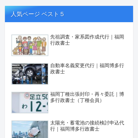
人気ページ ベスト５
先祖調査・家系図作成代行｜福岡
行政書士
自動車名義変更代行｜福岡博多行
政書士
福岡丁種出張封印・再々委託｜博
多行政書士（丁種会員）
太陽光・蓄電池の接続検討申込代
行｜福岡博多行政書士