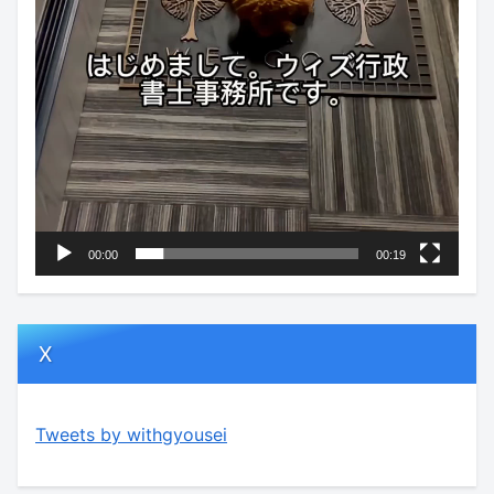
00:00
00:19
X
Tweets by withgyousei