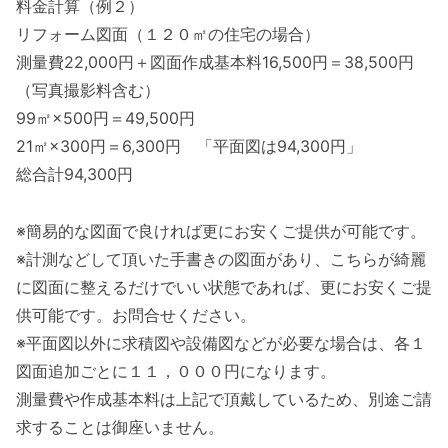
料金計算（例２）
リフォーム図面（１２０㎡の住宅の場合）
測量費22,000円＋図面作成基本料16,500円＝38,500円
（写真撮影料含む）
99㎡×500円＝49,500円
21㎡×300円＝6,300円 「平面図は94,300円」
総合計94,300円
※簡易的な図面で良ければ更にお安くご提供が可能です。
※計測などして頂いた手書きの図面があり、こちらが綺麗
に図面に整えるだけでいい状態であれば、更にお安くご提
供可能です。お問合せください。
※平面図以外に求積図や設備図などが必要な場合は、各１
図面追加ごとに１１，０００円になります。
測量費や作成基本料は上記で頂戴しているため、別途ご請
求することは御座いません。