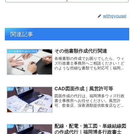
withgyousei
関連記事
その他書類作成代行関連
その他書類作成代行関連
各種書類の作成でお困りでしたら、ウィ
ズ行政書士事務所へご相談ください！ど
のような些細な書類でも対応可｜福岡県
内全域対応
CAD図面作成｜風営許可等
図面
図面作成の代行は、福岡博多ウィズ行政
書士事務所へお任せください。風営許
可、飲食店、深夜酒類提供飲食店など、
図面のみ作成のご依頼でも可！全国対応
配線・配電・施工図・単線結線図
図面
の作成代行｜福岡博多行政書士