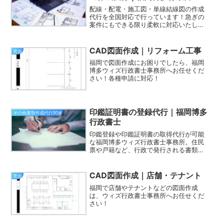
配線・配電・施工図・単線結線図の作成
代行を全国対応で行っています！急ぎの
案件にもできる限り柔軟に対応いたしま
すので、電気関係の図面にお困りでした
ら、是非、福岡博多ウィズ行政書士事務
所へお任せください！
CAD図面作成｜リフォーム工事
図面
福岡で図面作成にお困りでしたら、福岡
博多ウィズ行政書士事務所へお任せくだ
さい！各種申請に対応！
印鑑証明書の登録代行｜福岡博多
その他書類作成代行関連
行政書士
印鑑登録や印鑑証明書の取得代行が可能
な福岡博多ウィズ行政書士事務所。住民
票や戸籍など、行政で発行される書類を
平日日中に取得代行いたします。
CAD図面作成｜店舗・テナント
図面
福岡で店舗やテナントなどの図面作成
は、ウィズ行政書士事務所へお任せくだ
さい！