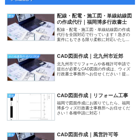
配線・配電・施工図・単線結線図
図面
の作成代行｜福岡博多行政書士
配線・配電・施工図・単線結線図の作成
代行を全国対応で行っています！急ぎの
案件にもできる限り柔軟に対応いたしま
すので、電気関係の図面にお困りでした
ら、是非、福岡博多ウィズ行政書士事務
所へお任せください！
CAD図面作成｜北九州市近郊
その他書類作成代行関連
北九州市でリフォームや各種許可申請で
提出が必要なCAD図面の作成は、ウィズ
行政書士事務所へお任せください！提携
の建築士がいるため、北九州市内迅速に
対応します。
CAD図面作成｜リフォーム工事
図面
福岡で図面作成にお困りでしたら、福岡
博多ウィズ行政書士事務所へお任せくだ
さい！各種申請に対応！
CAD図面作成｜風営許可等
図面