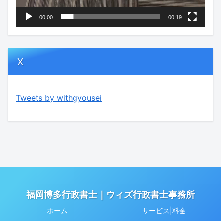
00:00
00:19
X
Tweets by withgyousei
福岡博多行政書士｜ウィズ行政書士事務所
ホーム
サービス|料金