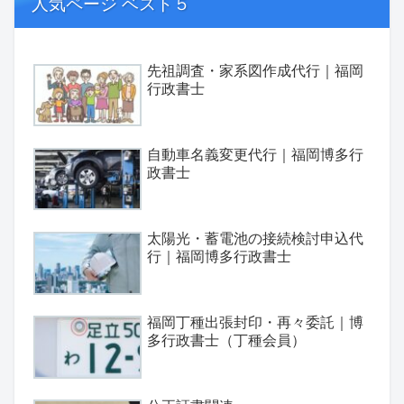
人気ページ ベスト５
先祖調査・家系図作成代行｜福岡
行政書士
自動車名義変更代行｜福岡博多行
政書士
太陽光・蓄電池の接続検討申込代
行｜福岡博多行政書士
福岡丁種出張封印・再々委託｜博
多行政書士（丁種会員）