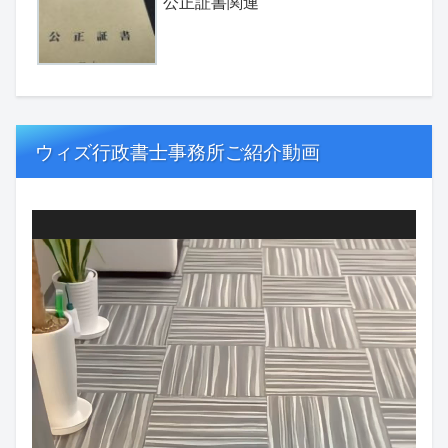
公正証書関連
ウィズ行政書士事務所ご紹介動画
動
画
プ
レ
ー
ヤ
ー