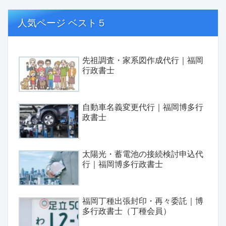
人気ページ ベスト５
先祖調査・家系図作成代行｜福岡
行政書士
自動車名義変更代行｜福岡博多行
政書士
太陽光・蓄電池の接続検討申込代
行｜福岡博多行政書士
福岡丁種出張封印・再々委託｜博
多行政書士（丁種会員）