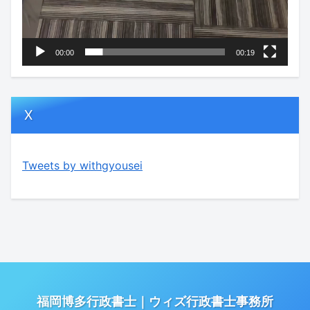
00:00
00:19
X
Tweets by withgyousei
福岡博多行政書士｜ウィズ行政書士事務所