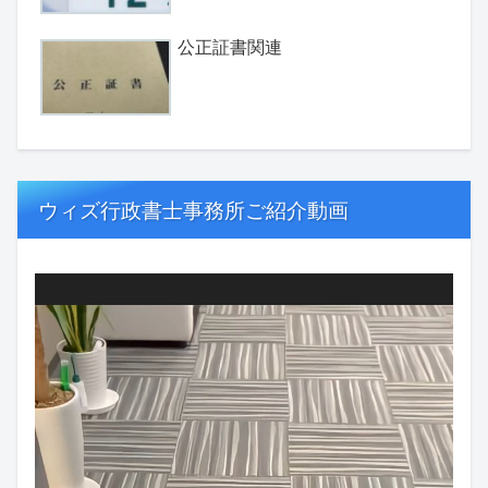
公正証書関連
ウィズ行政書士事務所ご紹介動画
動
画
プ
レ
ー
ヤ
ー