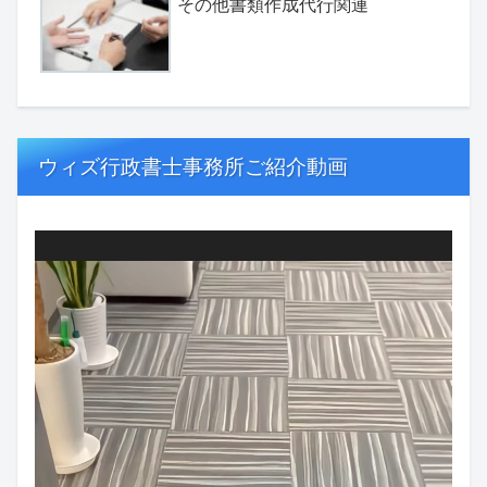
その他書類作成代行関連
ウィズ行政書士事務所ご紹介動画
動
画
プ
レ
ー
ヤ
ー