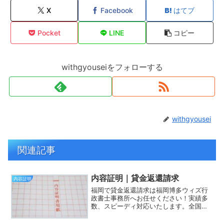
X
Facebook
はてブ
Pocket
LINE
コピー
withgyouseiをフォローする
withgyousei
関連記事
内容証明｜貸金返還請求
内容証明
福岡で貸金返還請求は福岡博多ウィズ行
政書士事務所へお任せください！実績多
数、スピーディ対応いたします。全国対
応可