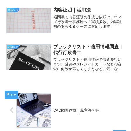
内容証明｜活用法
内容証明
福岡県で内容証明の作成ご依頼は、ウィ
ズ行政書士事務所へ！実績多数、内容証
明のあらゆるケースに対応します。
ブラックリスト・信用情報調査｜
内容証明
代行行政書士
ブラックリスト・信用情報の調査を行い
ます。融資やクレジットカードなどの審
査に何故か落ちてしまうなど、気になる
ことがあれば一度福岡博多ウィズ行政書
士事務所へご相談ください。
CAD図面作成｜風営許可等