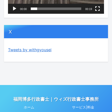
00:00
00:19
X
Tweets by withgyousei
福岡博多行政書士｜ウィズ行政書士事務所
ホーム
サービス|料金