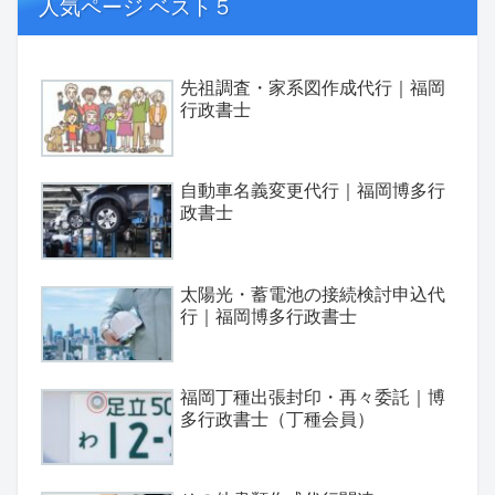
人気ページ ベスト５
先祖調査・家系図作成代行｜福岡
行政書士
自動車名義変更代行｜福岡博多行
政書士
太陽光・蓄電池の接続検討申込代
行｜福岡博多行政書士
福岡丁種出張封印・再々委託｜博
多行政書士（丁種会員）