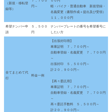
７，７００
００円
（新規・移転登
円～
軽・バイク・普通自動車 新規登録・
録等）
名義変更（書類作成＋提出及び受領）
１１，０００円
希望ナンバー申
５，５００
ナンバープレートの番号を希望番号に
請
円
したい方
【出張封印用】
車庫証明 ７，７００円～
自動車登録・名義変更 ７，７００円
～
出張封印 ５，５００円～
計２０，９００円～
全てまとめて代
料金一例
行
【再々委託用】
車庫証明 ７，７００円～
自動車登録・名義変更 ７，７００円
～
再々委託手数料 ５，５００円～
計２０，９００円～