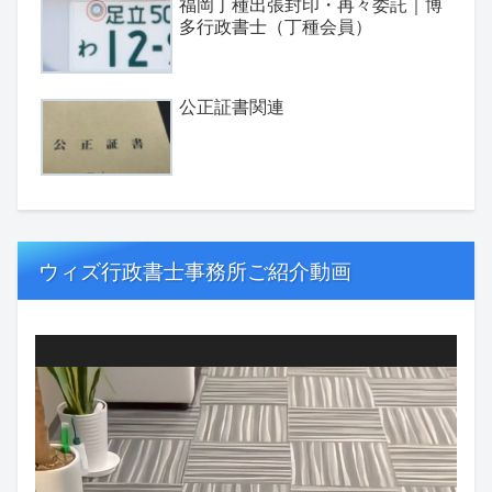
福岡丁種出張封印・再々委託｜博
多行政書士（丁種会員）
公正証書関連
ウィズ行政書士事務所ご紹介動画
動
画
プ
レ
ー