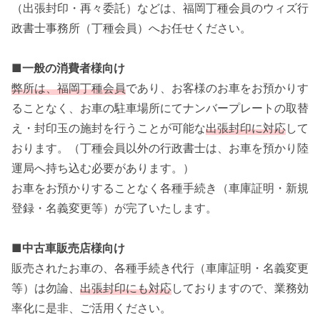
（出張封印・再々委託）などは、福岡丁種会員のウィズ行
政書士事務所（丁種会員）へお任せください。
■
一般の消費者様向け
弊所は、福岡丁種会員
であり、お客様のお車をお預かりす
ることなく、お車の駐車場所にてナンバープレートの取替
え・封印玉の施封を行うことが可能な
出張封印に対応
して
おります。（丁種会員以外の行政書士は、お車を預かり陸
運局へ持ち込む必要があります。）
お車をお預かりすることなく各種手続き（車庫証明・新規
登録・名義変更等）が完了いたします。
■
中古車販売店様向け
販売されたお車の、各種手続き代行（車庫証明・名義変更
等）は勿論、
出張封印にも対応
しておりますので、業務効
率化に是非、ご活用ください。