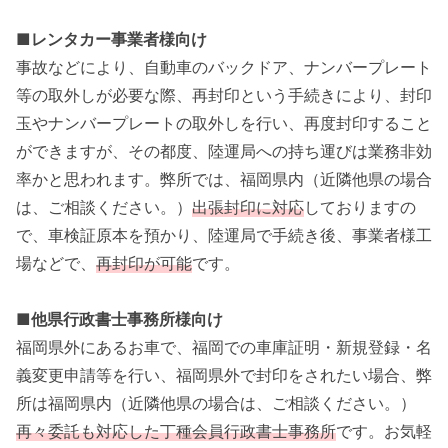
■
レンタカー事業者様向け
事故などにより、自動車のバックドア、ナンバープレート
等の取外しが必要な際、再封印という手続きにより、封印
玉やナンバープレートの取外しを行い、再度封印すること
ができますが、その都度、陸運局への持ち運びは業務非効
率かと思われます。弊所では、福岡県内（近隣他県の場合
は、ご相談ください。）
出張封印に対応
しておりますの
で、車検証原本を預かり、陸運局で手続き後、事業者様工
場などで、
再封印が可能
です。
■
他県行政書士事務所様向け
福岡県外にあるお車で、福岡での車庫証明・新規登録・名
義変更申請等を行い、福岡県外で封印をされたい場合、弊
所は福岡県内（近隣他県の場合は、ご相談ください。）
再々委託も対応した丁種会員行政書士事務所
です。お気軽