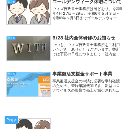
い。
ゴールデンウィーク休暇について
未分類
ウィズ行政書士事務所は暦どおり、令和6
年4月２7日～29日、令和6年５月３日～
令和6年５月6日までゴールデンウィーク
休暇を頂戴いたします。現在、ご依頼を
頂いているお客様におかれましては、そ
の業務の進捗次第で休暇中も対応する場
合がございます。...
6/28 社内全体研修のお知らせ
未分類
いつも、ウィズ行政書士事務所をご利用
いただき、ありがとうございます。弊所
では下記の日程につきまして、社内全体
研修を県外で行います。令和５年６月２
３日（金）（予定）令和５年６月２８日
（水）（確定）つきましては、この日は
弊所を休業日とさせていた...
事業復活支援金サポート事業
未分類
事業復活支援金の申請に必要な事前確認
のための、登録確認機関です。新型コロ
ナウイルスの影響で売上が減少された事
業主の皆様、 事業復活支援金の事前確認
で登録機関をお探しでしたら、お気軽に
弊所へご相談下さい。