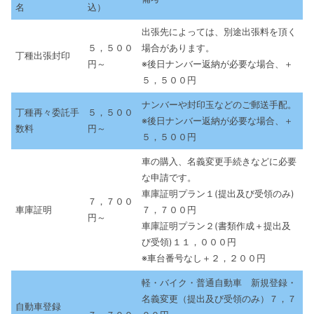
名
込）
出張先によっては、別途出張料を頂く
５，５００
場合があります。
丁種出張封印
円～
※後日ナンバー返納が必要な場合、＋
５，５００円
ナンバーや封印玉などのご郵送手配。
丁種再々委託手
５，５００
※後日ナンバー返納が必要な場合、＋
数料
円～
５，５００円
車の購入、名義変更手続きなどに必要
な申請です。
車庫証明プラン１(提出及び受領のみ)
７，７００
車庫証明
７，７００円
円～
車庫証明プラン２(書類作成＋提出及
び受領)１１，０００円
※車台番号なし＋２，２００円
軽・バイク・普通自動車 新規登録・
名義変更（提出及び受領のみ）７，７
自動車登録