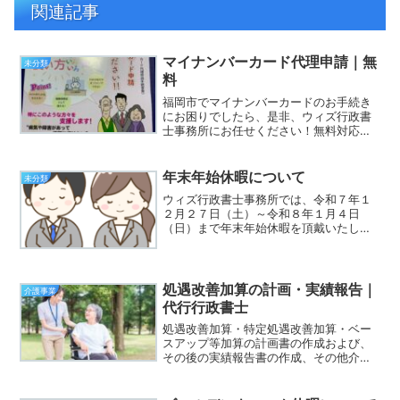
関連記事
マイナンバーカード代理申請｜無
未分類
料
福岡市でマイナンバーカードのお手続き
にお困りでしたら、是非、ウィズ行政書
士事務所にお任せください！無料対応、
スピーディ福岡県内全域対応！
年末年始休暇について
未分類
ウィズ行政書士事務所では、令和７年１
２月２７日（土）～令和８年１月４日
（日）まで年末年始休暇を頂戴いたしま
す。現在、ご依頼を頂いているお客様に
おかれましては、その業務の進捗次第で
休暇中も対応する場合がございます。そ
の他、新規でご相談・ご依頼...
処遇改善加算の計画・実績報告｜
介護事業
代行行政書士
処遇改善加算・特定処遇改善加算・ベー
スアップ等加算の計画書の作成および、
その後の実績報告書の作成、その他介護
事業に必要な各申請・届出は、ウィズ行
政書士事務所にお気軽にお問合せくださ