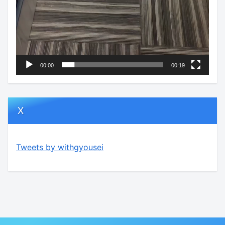
00:00
00:19
X
Tweets by withgyousei