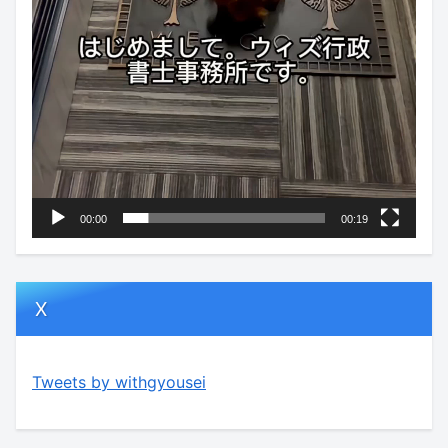
00:00
00:19
X
Tweets by withgyousei