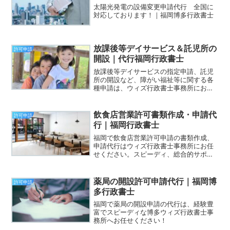
太陽光発電の設備変更申請代行 全国に
対応しております！｜福岡博多行政書士
放課後等デイサービス＆託児所の
許可申請
開設｜代行福岡行政書士
放課後等デイサービスの指定申請、託児
所の開設など、障がい福祉等に関する各
種申請は、ウィズ行政書士事務所にお任
せください！
飲食店営業許可書類作成・申請代
許可申請
行｜福岡行政書士
福岡で飲食店営業許可申請の書類作成、
申請代行はウィズ行政書士事務所にお任
せください。スピーディ、総合的サポー
ト。
薬局の開設許可申請代行｜福岡博
許可申請
多行政書士
福岡で薬局の開設申請の代行は、経験豊
富でスピーディな博多ウィズ行政書士事
務所へお任せください！